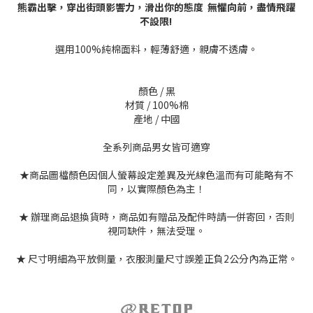
熊霸出擊，穿出街頭影響力，
滑出你的態度 無懼向前，盡情飛躍
不設限!
選用100%純棉面料，輕薄舒適，親膚不透膚。
顏色 / 黑
材質 / 100%棉
產地 / 中國
全系列商品男女皆可適穿
★商品圖檔顏色因個人螢幕設定差異及光線色溫而有可能略有不
同，以實際顏色為主！
★ 辦理商品退換貨時，商品如有贈品及配件時請一併寄回，否則
視同缺件，無法受理。
★ 尺寸明細為平放側量，衣服測量尺寸誤差正負2公分內為正常。