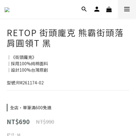
RETOP 街頭龐克 熊霸街頭落
肩圓領T 黑
｜《街頭龐克》
｜採用100%純棉面料
｜設計100%台灣原創
型號:RM261174-02
全店，單筆滿600免運
NT$690
NT$990
尺寸
: M