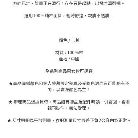
方向已定，計畫正在滑行。存在只是起點，出發才算選擇。
選用100%純棉面料，輕薄舒適，親膚不透膚。
顏色 / 卡其
材質 / 100%棉
產地 / 中國
全系列商品男女皆可適穿
★商品圖檔顏色因個人螢幕設定差異及光線色溫而有可能略有不
同，以實際顏色為主！
★ 辦理商品退換貨時，商品如有贈品及配件時請一併寄回，否則
視同缺件，無法受理。
★ 尺寸明細為平放側量，衣服測量尺寸誤差正負2公分內為正常。