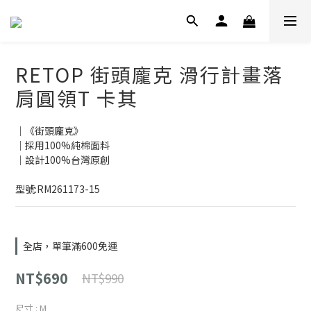
RETOP 街頭龐克 滑行計畫落
肩圓領T 卡其
｜《街頭龐克》
｜採用100%純棉面料
｜設計100%台灣原創
型號:RM261173-15
全店，單筆滿600免運
NT$690
NT$990
尺寸
: M