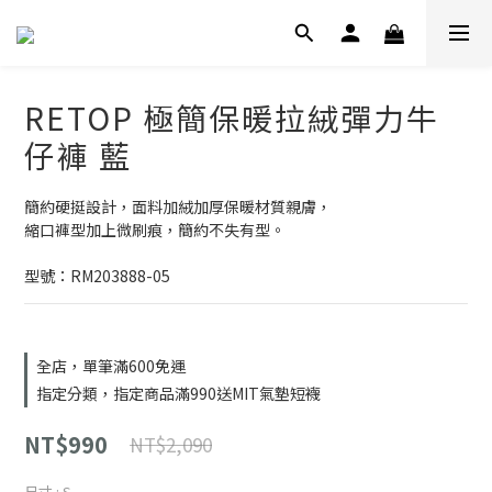
RETOP 極簡保暖拉絨彈力牛
仔褲 藍
簡約硬挺設計，面料加絨加厚保暖材質親膚，
縮口褲型加上微刷痕，簡約不失有型。
型號：RM203888-05
全店，單筆滿600免運
指定分類，指定商品滿990送MIT氣墊短襪
NT$990
NT$2,090
尺寸
: S