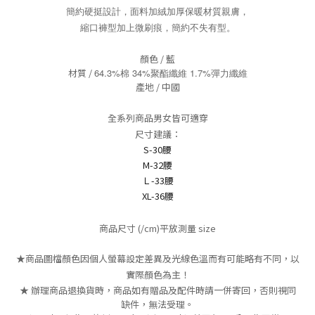
簡約硬挺設計，面料加絨加厚保暖材質親膚，
縮口褲型加上微刷痕，簡約不失有型。
顏色 / 藍
材質 /
64.3%棉 34%聚酯纖維 1.7%彈力纖維
產地 / 中國
全系列商品男女皆可適穿
尺寸建議：
S-30腰
M-32腰
Ｌ-33腰
XL-36腰
商品尺寸 (/cm)平放測量 size
★商品圖檔顏色因個人螢幕設定差異及光線色溫而有可能略有不同，以
實際顏色為主！
★ 辦理商品退換貨時，商品如有贈品及配件時請一併寄回，否則視同
缺件，無法受理。